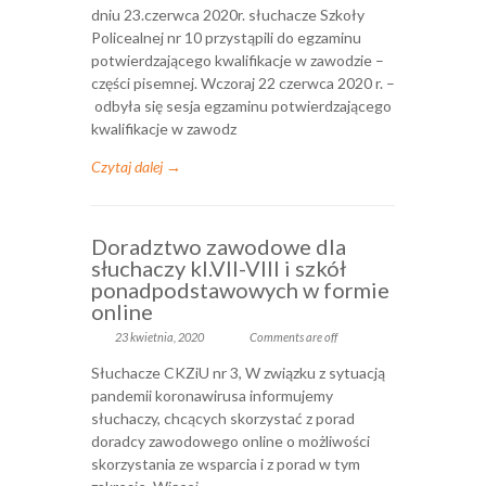
dniu 23.czerwca 2020r. słuchacze Szkoły
Policealnej nr 10 przystąpili do egzaminu
potwierdzającego kwalifikacje w zawodzie –
części pisemnej. Wczoraj 22 czerwca 2020 r. –
odbyła się sesja egzaminu potwierdzającego
kwalifikacje w zawodz
Czytaj dalej →
Doradztwo zawodowe dla
słuchaczy kl.VII-VIII i szkół
ponadpodstawowych w formie
online
23 kwietnia, 2020
Comments are off
Słuchacze CKZiU nr 3, W związku z sytuacją
pandemii koronawirusa informujemy
słuchaczy, chcących skorzystać z porad
doradcy zawodowego online o możliwości
skorzystania ze wsparcia i z porad w tym