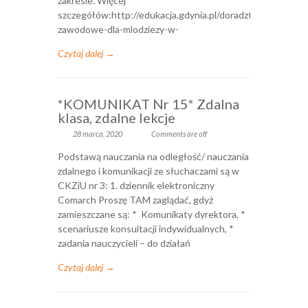
zakresie. Więcej
szczegółów:http://edukacja.gdynia.pl/doradztwo-
zawodowe-dla-mlodziezy-w-
Czytaj dalej →
*KOMUNIKAT Nr 15* Zdalna
klasa, zdalne lekcje
28 marca, 2020
Comments are off
Podstawą nauczania na odległość/ nauczania
zdalnego i komunikacji ze słuchaczami są w
CKZiU nr 3: 1. dziennik elektroniczny
Comarch Proszę TAM zaglądać, gdyż
zamieszczane są: * Komunikaty dyrektora, *
scenariusze konsultacji indywidualnych, *
zadania nauczycieli – do działań
Czytaj dalej →