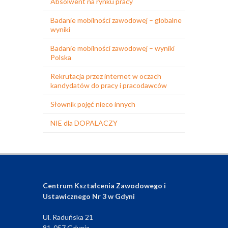
Absolwent na rynku pracy
Badanie mobilności zawodowej – globalne
wyniki
Badanie mobilności zawodowej – wyniki
Polska
Rekrutacja przez internet w oczach
kandydatów do pracy i pracodawców
Słownik pojęć nieco innych
NIE dla DOPALACZY
Centrum Kształcenia Zawodowego i
Ustawicznego Nr 3 w Gdyni
Ul. Raduńska 21
81-057 Gdynia