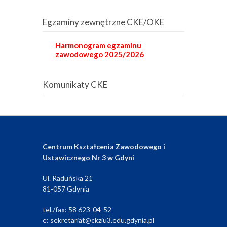
Egzaminy zewnętrzne CKE/OKE
Harmonogram egzaminu
zawodowego 2025/2026
Komunikaty CKE
Centrum Kształcenia Zawodowego i
Ustawicznego Nr 3 w Gdyni
Ul. Raduńska 21
81-057 Gdynia
tel./fax: 58 623-04-52
e: sekretariat@ckziu3.edu.gdynia.pl