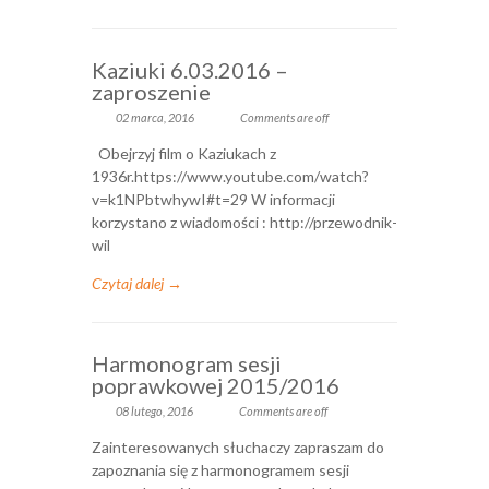
Kaziuki 6.03.2016 –
zaproszenie
02 marca, 2016
Comments are off
Obejrzyj film o Kaziukach z
1936r.https://www.youtube.com/watch?
v=k1NPbtwhywI#t=29 W informacji
korzystano z wiadomości : http://przewodnik-
wil
Czytaj dalej →
Harmonogram sesji
poprawkowej 2015/2016
08 lutego, 2016
Comments are off
Zainteresowanych słuchaczy zapraszam do
zapoznania się z harmonogramem sesji