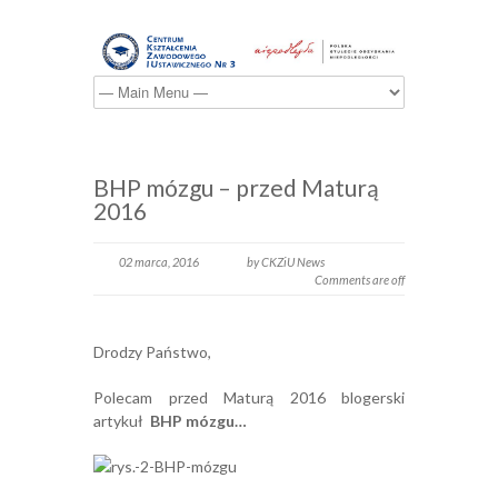
BHP mózgu – przed Maturą
2016
02 marca, 2016
by CKZiU News
Comments are off
Drodzy Państwo,
Polecam przed Maturą 2016 blogerski
artykuł
BHP mózgu…