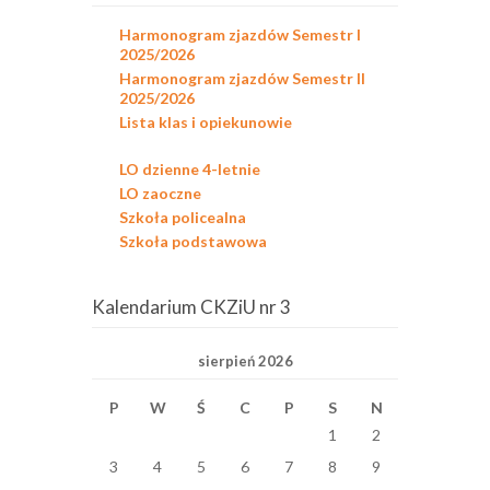
Harmonogram zjazdów Semestr I
2025/2026
Harmonogram zjazdów Semestr II
2025/2026
Lista klas i opiekunowie
LO dzienne 4-letnie
LO zaoczne
Szkoła policealna
Szkoła podstawowa
Kalendarium CKZiU nr 3
sierpień 2026
P
W
Ś
C
P
S
N
1
2
3
4
5
6
7
8
9