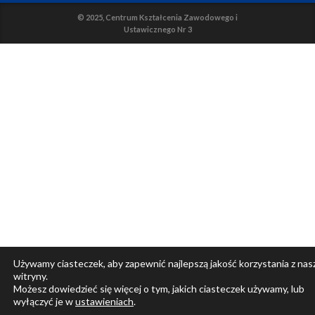
© 2025, Centrum Kształcenia Zawodowego i
Ustawicznego Nr 3
Używamy ciasteczek, aby zapewnić najlepszą jakość korzystania z nas
witryny.
Możesz dowiedzieć się więcej o tym, jakich ciasteczek używamy, lub
wyłączyć je w
ustawieniach
.