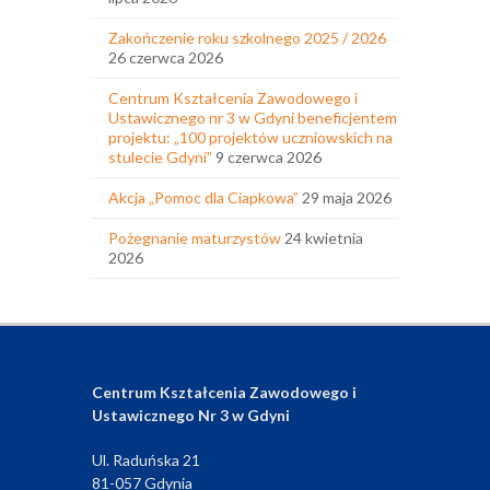
Zakończenie roku szkolnego 2025 / 2026
26 czerwca 2026
Centrum Kształcenia Zawodowego i
Ustawicznego nr 3 w Gdyni beneficjentem
projektu: „100 projektów uczniowskich na
stulecie Gdyni”
9 czerwca 2026
Akcja „Pomoc dla Ciapkowa”
29 maja 2026
Pożegnanie maturzystów
24 kwietnia
2026
Centrum Kształcenia Zawodowego i
Ustawicznego Nr 3 w Gdyni
Ul. Raduńska 21
81-057 Gdynia