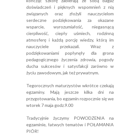
kończąc szkołę zabierają ze sobą bagaż
doświadczeń i pięknych wspomnień z nią
związanych oraz złożyli nauczycielom
serdeczne podziękowania za okazane
wsparcie, wyrozumiałość, niegasnącą
cierpliwość, ciepły uśmiech, rodzinną
atmosferę i każdą porcję wiedzy, którą im
nauczyciele przekazali. Wraz z
podziękowaniami popłynęły dla grona
pedagogicznego życzenia zdrowia, pogody
ducha sukcesów i satysfakcji zarówno w
życiu zawodowym, jak też prywatnym.
Tegorocznych maturzystów wkrótce czekają
egzaminy. Mają jeszcze kilka dni na
przygotowania, bo egzamin rozpocznie się we
wtorek 7 maja godz.9.00
Tradycyjnie życzymy POWODZENIA na
egzaminie, łatwych tematów i POŁAMANIA
PIÓR!