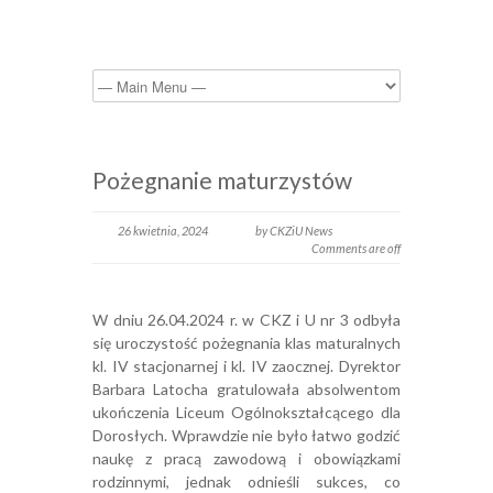
Pożegnanie maturzystów
26 kwietnia, 2024
by CKZiU News
Comments are off
W dniu 26.04.2024 r. w CKZ i U nr 3 odbyła
się uroczystość pożegnania klas maturalnych
kl. IV stacjonarnej i kl. IV zaocznej. Dyrektor
Barbara Latocha gratulowała absolwentom
ukończenia Liceum Ogólnokształcącego dla
Dorosłych. Wprawdzie nie było łatwo godzić
naukę z pracą zawodową i obowiązkami
rodzinnymi, jednak odnieśli sukces, co