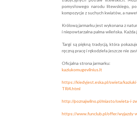
pomysłowego narodu litewskiego, podp
kompozycje z suchych kwiatów, a nawet
Królową jarmarku jest wykonana z natu
i niepowtarzalna palma wileńska. Każda 
Targi są piękną tradycją, która pokazuj
ręczną pracę i rękodzieła jeszcze nie za
Oficjalna strona jarmarku:
kaziukomugevilnius.lt
https://kiedyjest.eska.pl/swieta/kaziu
TRi4.html
http://poznajwilno.pl/miasto/swieta-i-
https://www.funclub.pl/offer/wyjazdy