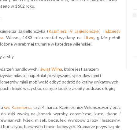
ętego w 1602 roku.
o
zimierza Jagiellończyka (
Kazimierz IV Jagiellończyk
) i
Elżbiety
za
. Wiosną 1483 roku został wysłany na
Litwę
, gdzie pełnił
złożone w srebrnej trumnie w katedrze wileńskiej.
 z ryby
ydarzeń handlowych i
świąt Wilna
, które jest zarazem
 ożywiał miasto, napełniał przybyszami, sprzedawcami i
 kilometrów mieli możliwość odbyć podróż do krainy unikatowych
ch i kupić wszystko, co ręce ludzkie zrobiły podczas długiej
iu
św. Kazimierza
, czyli 4 marca. Rzemieślnicy Wileńszczyzny oraz
c do dziś zwożą na jarmark wyroby ceramiczne, kute, tkane i
drewnianych łyżek, misek, beczułek, wyrobów z łozy i leszczyny.
 i bursztynu, barwnych tkanin ludowych. Kramarze przywożą nie