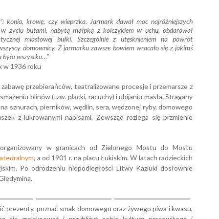
”: konia, krowę, czy wieprzka. Jarmark dawał moc najróżniejszych
i w życiu butami, nabytą małpką z kolczykiem w uchu, obdarował
cznej miastowej bułki. Szczególnie z utęsknieniem na powrót
wszyscy domownicy. Z jarmarku zawsze bowiem wracało się z jakimś
a było wszystko…”
k w 1936 roku
 zabawę przebierańców, teatralizowane procesje i przemarsze z
mażeniu blinów (tzw. placki, racuchy) i ubijaniu masła. Stragany
a sznurach, pierników, wędlin, sera, wędzonej ryby, domowego
uszek z lukrowanymi napisami. Zewsząd rozlega się brzmienie
organizowany w granicach od Zielonego Mostu do Mostu
Katedralnym
, a od 1901 r. na placu Łukiskim. W latach radzieckich
jskim. Po odrodzeniu niepodległości Litwy Kaziuki dosłownie
 Giedymina.
upić prezenty, poznać smak domowego oraz żywego piwa i kwasu,
a się zrelaksować i przybliżyć sobie kulturę pracowitego i