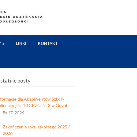
Y
»
LINKI
KONTAKT
statnie posty
nformacje dla Absolwentów Szkoły
licealnej Nr 10 CKZiU Nr 3 w Gdyni
lip 17, 2026
Zakończenie roku szkolnego 2025 /
2026