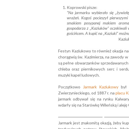
Koprowski pisze:
“Na jarmarku wybierało się „żywiołę
wrażeń. Kogoś pocieszył pierwszym
smakiem posypanej makiem aromaty
gospodarza z „Kaziuków” oczekiwali 
gościńcem. A kupić na „Kaziuki” możn
Kaziu
Festyn Kaziukowy to również okazja na
chorągwią św. Kazimierza, na zawody w s
są pełne obwarzanków sprzedawanych n
chleba oraz piernikowych serc i serd
muzyki kapel ludowych.
Początkowo
Jarmark Kaziukowy
był 
Zwierzynieckiego, od 1887 r. na
placu 
jarmark odbywał się na rynku Kalwary
wdarły się na Starówkę Wileńską i aleję
Jarmark jest znakomitą okazją, żeby k
tradycyjnych potraw litewskich. Możn