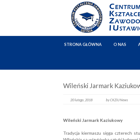
STRONA GŁÓWNA
O NAS
Wileński Jarmark Kaziuko
20 lutego, 2018
by CKZiU News
Wileński Jarmark Kaziukowy
Tradycja kiermaszu sięga czterech stu
Wileńskie są wizytówką sztuki ludowej k