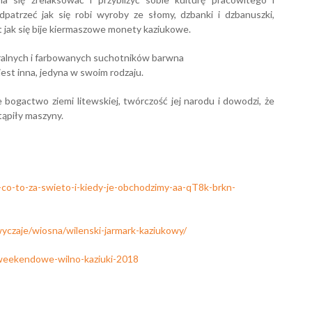
atrzeć jak się robi wyroby ze słomy, dzbanki i dzbanuszki,
 jak się bije kiermaszowe monety kaziukowe.
ralnych i farbowanych suchotników barwna
jest inna, jedyna w swoim rodzaju.
e bogactwo ziemi litewskiej, twórczość jej narodu i dowodzi, że
stąpiły maszyny.
ki-co-to-za-swieto-i-kiedy-je-obchodzimy-aa-qT8k-brkn-
zwyczaje/wiosna/wilenski-jarmark-kaziukowy/
-weekendowe-wilno-kaziuki-2018