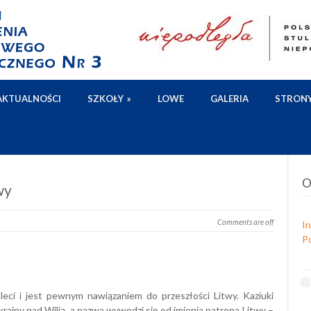
AKTUALNOŚCI
SZKOŁY
»
LOWE
GALERIA
STRON
O
wy
Comments are off
I
Po
leci i jest pewnym nawiązaniem do przeszłości Litwy. Kaziuki
rainy nad Wilią, a nazwa wywodzi się od imienia patrona Litwy –