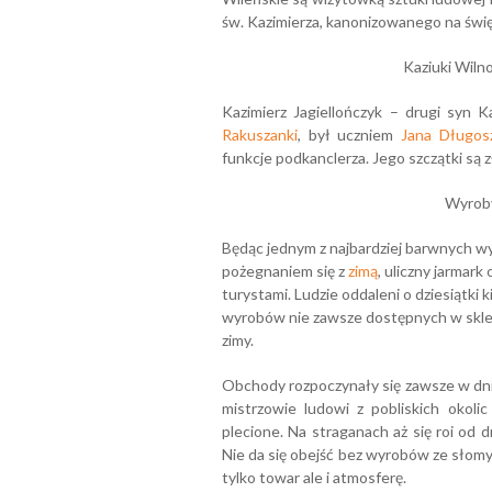
św. Kazimierza, kanonizowanego na świ
Kaziuki Wiln
Kazimierz Jagiellończyk – drugi syn Ka
Rakuszanki
, był uczniem
Jana Długos
funkcje podkanclerza. Jego szczątki są 
Wyroby
Będąc jednym z najbardziej barwnych w
pożegnaniem się z
zimą
, uliczny jarmark
turystami. Ludzie oddaleni o dziesiątki
wyrobów nie zawsze dostępnych w sklepa
zimy.
Obchody rozpoczynały się zawsze w dn
mistrzowie ludowi z pobliskich okoli
plecione. Na straganach aż się roi od 
Nie da się obejść bez wyrobów ze słomy
tylko towar ale i atmosferę.