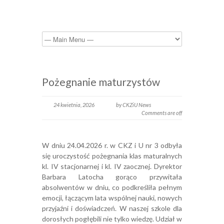
Pożegnanie maturzystów
24 kwietnia, 2026
by CKZiU News
Comments are off
W dniu 24.04.2026 r. w CKZ i U nr 3 odbyła
się uroczystość pożegnania klas maturalnych
kl. IV stacjonarnej i kl. IV zaocznej. Dyrektor
Barbara Latocha gorąco przywitała
absolwentów w dniu, co podkreśliła pełnym
emocji, łączącym lata wspólnej nauki, nowych
przyjaźni i doświadczeń. W naszej szkole dla
dorosłych pogłębili nie tylko wiedzę. Udział w