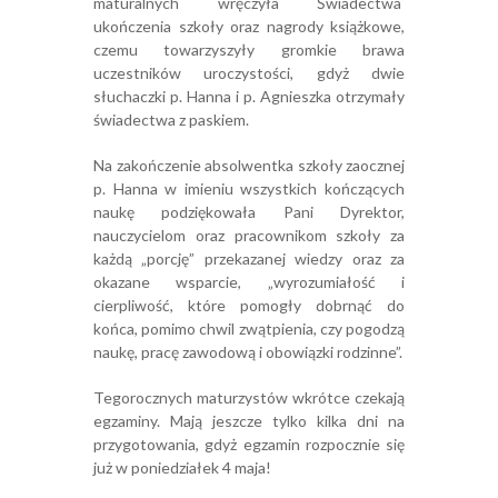
maturalnych wręczyła Świadectwa
ukończenia szkoły oraz nagrody książkowe,
czemu towarzyszyły gromkie brawa
uczestników uroczystości, gdyż dwie
słuchaczki p. Hanna i p. Agnieszka otrzymały
świadectwa z paskiem.
Na zakończenie absolwentka szkoły zaocznej
p. Hanna w imieniu wszystkich kończących
naukę podziękowała Pani Dyrektor,
nauczycielom oraz pracownikom szkoły za
każdą „porcję” przekazanej wiedzy oraz za
okazane wsparcie, „wyrozumiałość i
cierpliwość, które pomogły dobrnąć do
końca, pomimo chwil zwątpienia, czy pogodzą
naukę, pracę zawodową i obowiązki rodzinne”.
Tegorocznych maturzystów wkrótce czekają
egzaminy. Mają jeszcze tylko kilka dni na
przygotowania, gdyż egzamin rozpocznie się
już w poniedziałek 4 maja!