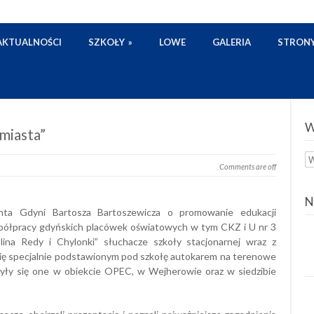
AKTUALNOŚCI
SZKOŁY
»
LOWE
GALERIA
STRON
W
miasta”
W
Comments are off
z
ka
N
ta Gdyni Bartosza Bartoszewicza o promowanie edukacji
spółpracy gdyńskich placówek oświatowych w tym CKZ i U nr 3
na Redy i Chylonki” słuchacze szkoły stacjonarnej wraz z
 się specjalnie podstawionym pod szkołę autokarem na terenowe
dbyły się one w obiekcie OPEC, w Wejherowie oraz w siedzibie