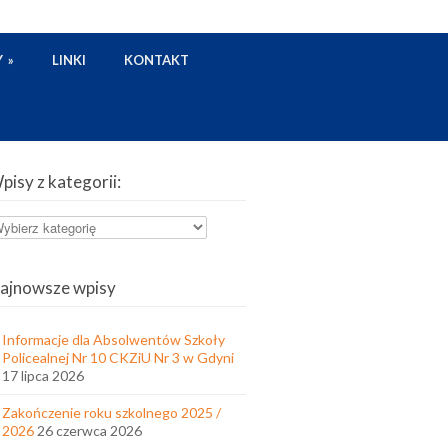
Y
»
LINKI
KONTAKT
pisy z kategorii:
pisy
tegorii:
ajnowsze wpisy
Informacje dla Absolwentów Szkoły
Policealnej Nr 10 CKZiU Nr 3 w Gdyni
17 lipca 2026
Zakończenie roku szkolnego 2025 /
2026
26 czerwca 2026