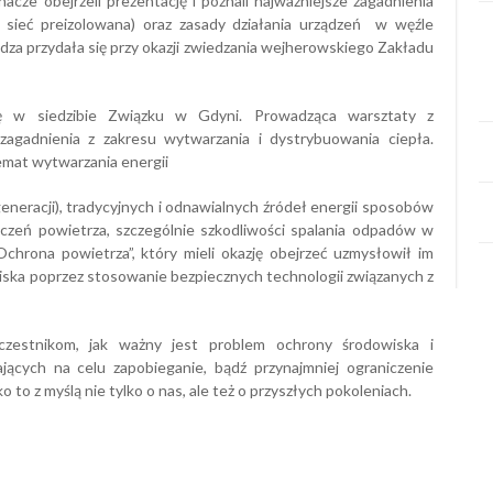
ze obejrzeli prezentację i poznali najważniejsze zagadnienia
y, sieć preizolowana) oraz zasady działania urządzeń w węźle
a przydała się przy okazji zwiedzania wejherowskiego Zakładu
ę w siedzibie Związku w Gdyni. Prowadząca warsztaty z
zagadnienia z zakresu wytwarzania i dystrybuowania ciepła.
emat wytwarzania energii
generacji), tradycyjnych i odnawialnych źródeł energii sposobów
szczeń powietrza, szczególnie szkodliwości spalania odpadów w
chrona powietrza”, który mieli okazję obejrzeć uzmysłowił im
iska poprzez stosowanie bezpiecznych technologii związanych z
czestnikom, jak ważny jest problem ochrony środowiska i
ących na celu zapobieganie, bądź przynajmniej ograniczenie
o to z myślą nie tylko o nas, ale też o przyszłych pokoleniach.