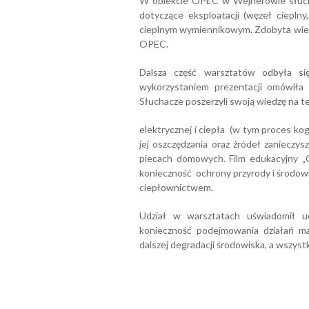
W obiekcie OPEC w Wejherowie słuchac
dotyczące eksploatacji (węzeł ciepln
cieplnym wymiennikowym. Zdobyta wiedz
OPEC.
Dalsza część warsztatów odbyła si
wykorzystaniem prezentacji omówiła 
Słuchacze poszerzyli swoją wiedzę na t
elektrycznej i ciepła (w tym proces ko
jej oszczędzania oraz źródeł zanieczy
piecach domowych. Film edukacyjny „O
konieczność ochrony przyrody i środow
ciepłownictwem.
Udział w warsztatach uświadomił u
konieczność podejmowania działań maj
dalszej degradacji środowiska, a wszystk