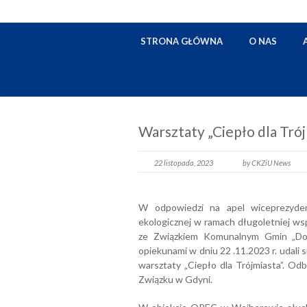
STRONA GŁÓWNA
O NAS
Warsztaty „Ciepło dla Trój
22 listopada, 2023
by CKZiU News
W odpowiedzi na apel wiceprezyden
ekologicznej w ramach długoletniej w
ze Związkiem Komunalnym Gmin „Doli
opiekunami w dniu 22 .11.2023 r. udali
warsztaty „Ciepło dla Trójmiasta”. O
Związku w Gdyni.