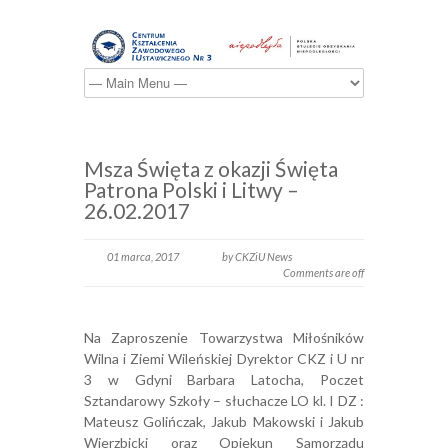
Msza Święta z okazji Święta
Patrona Polski i Litwy –
26.02.2017
01 marca, 2017
by CKZiU News
Comments are off
Na Zaproszenie Towarzystwa Miłośników
Wilna i Ziemi Wileńskiej Dyrektor CKZ i U nr
3 w Gdyni Barbara Latocha, Poczet
Sztandarowy Szkoły – słuchacze LO kl. I DZ :
Mateusz Golińczak, Jakub Makowski i Jakub
Wierzbicki oraz Opiekun Samorządu