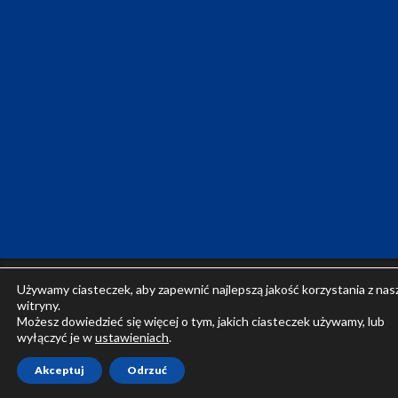
© 2025, Centrum Kształcenia Zawodowego i
Używamy ciasteczek, aby zapewnić najlepszą jakość korzystania z nas
Ustawicznego Nr 3
witryny.
Możesz dowiedzieć się więcej o tym, jakich ciasteczek używamy, lub
wyłączyć je w
ustawieniach
.
Akceptuj
Odrzuć