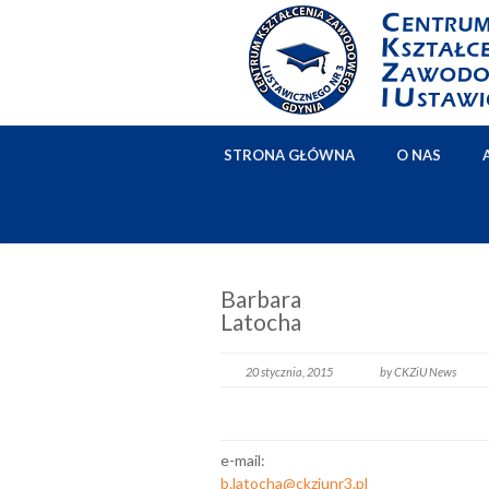
STRONA GŁÓWNA
O NAS
Barbara
Latocha
20 stycznia, 2015
by CKZiU News
e-mail:
b.latocha@ckziunr3.pl