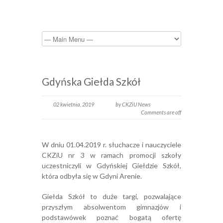
Gdyńska Giełda Szkół
02 kwietnia, 2019
by CKZiU News
Comments are off
W dniu 01.04.2019 r. słuchacze i nauczyciele
CKZiU nr 3 w ramach promocji szkoły
uczestniczyli w Gdyńskiej Giełdzie Szkół,
która odbyła się w Gdyni Arenie.
Giełda Szkół to duże targi, pozwalające
przyszłym absolwentom gimnazjów i
podstawówek poznać bogatą ofertę