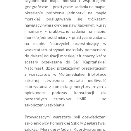
zagadnienia: mapa morska i współrzędne
geograficzne – praktyczne zadania na mapie,
określanie położenia jednostki na mapie
morskiej, posługiwanie się trójkątami
nawigacyjnymi i cyrklem nawigacyjnym, kursy
i namiary – praktyczne zadania na mapie;
morskie jednostki miary – praktyczne zadania
na mapie. Nauczyciel uczestniczący w
warsztatach otrzymał materiały pomocnicze
do dalszej edukacji morskiej słuchaczy, które
zostały przekazane do Sali Kapitańskiej.
Natomiast, dzięki przekazanym prezentacjom
z warsztatów w Multimedialnej Bibliotece
szkolnej stworzona została możliwość
skorzystania z konsultacji merytorycznych z
opiekunem podczas konsultacji dla
pozostałych członków LMiR – po
zakończeniu szkolenia.
Prowadzącymi warsztaty byli doświadczeni
szkoleniowcy Pomorskiej Szkoły Żeglarstwa i
Edukacji Morskiej w Gdyni. Koordynatorem p.