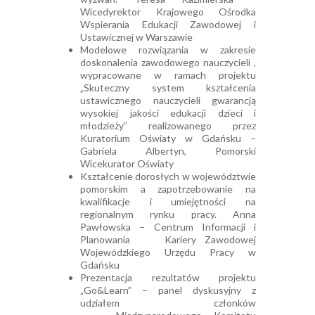
Wicedyrektor Krajowego Ośrodka
Wspierania Edukacji Zawodowej i
Ustawicznej w Warszawie
Modelowe rozwiązania w zakresie
doskonalenia zawodowego nauczycieli ,
wypracowane w ramach projektu
„Skuteczny system kształcenia
ustawicznego nauczycieli gwarancją
wysokiej jakości edukacji dzieci i
młodzieży” realizowanego przez
Kuratorium Oświaty w Gdańsku –
Gabriela Albertyn, Pomorski
Wicekurator Oświaty
Kształcenie dorosłych w województwie
pomorskim a zapotrzebowanie na
kwalifikacje i umiejętności na
regionalnym rynku pracy. Anna
Pawłowska – Centrum Informacji i
Planowania Kariery Zawodowej
Wojewódzkiego Urzędu Pracy w
Gdańsku
Prezentacja rezultatów projektu
„Go&Learn” – panel dyskusyjny z
udziałem członków