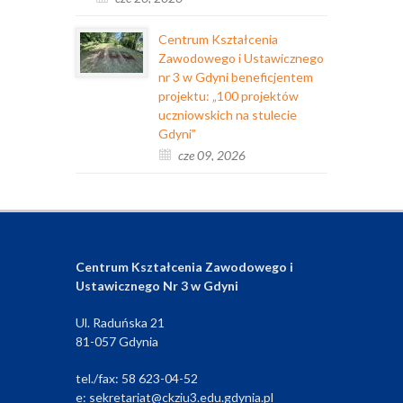
Centrum Kształcenia
Zawodowego i Ustawicznego
nr 3 w Gdyni beneficjentem
projektu: „100 projektów
uczniowskich na stulecie
Gdyni”
cze 09, 2026
Centrum Kształcenia Zawodowego i
Ustawicznego Nr 3 w Gdyni
Ul. Raduńska 21
81-057 Gdynia
tel./fax: 58 623-04-52
e: sekretariat@ckziu3.edu.gdynia.pl