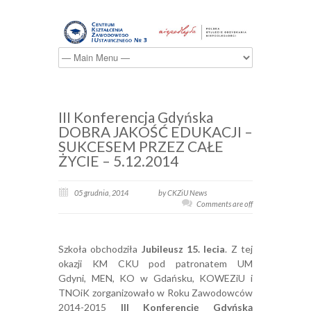
III Konferencja Gdyńska
DOBRA JAKOŚĆ EDUKACJI –
SUKCESEM PRZEZ CAŁE
ŻYCIE – 5.12.2014
05 grudnia, 2014
by CKZiU News
Comments are off
Szkoła obchodziła
Jubileusz 15. lecia
. Z tej
okazji KM CKU pod patronatem UM
Gdyni, MEN, KO w Gdańsku, KOWEZiU i
TNOiK zorganizowało w Roku Zawodowców
2014-2015
III Konferencję Gdyńską