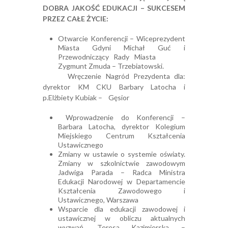
DOBRA JAKOŚĆ EDUKACJI – SUKCESEM
PRZEZ CAŁE ŻYCIE:
Otwarcie Konferencji – Wiceprezydent
Miasta Gdyni Michał Guć i
Przewodniczący Rady Miasta
Zygmunt Zmuda – Trzebiatowski.
Wręczenie Nagród Prezydenta dla:
dyrektor KM CKU Barbary Latocha i
p.Elżbiety Kubiak – Gęsior
Wprowadzenie do Konferencji –
Barbara Latocha, dyrektor Kolegium
Miejskiego Centrum Kształcenia
Ustawicznego
Zmiany w ustawie o systemie oświaty.
Zmiany w szkolnictwie zawodowym
Jadwiga Parada – Radca Ministra
Edukacji Narodowej w Departamencie
Kształcenia Zawodowego i
Ustawicznego, Warszawa
Wsparcie dla edukacji zawodowej i
ustawicznej w obliczu aktualnych
wyzwań. Teresa Kazimierska –