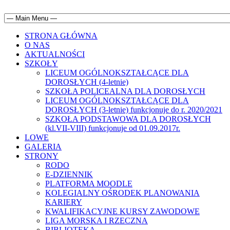
STRONA GŁÓWNA
O NAS
AKTUALNOŚCI
SZKOŁY
LICEUM OGÓLNOKSZTAŁCĄCE DLA
DOROSŁYCH (4-letnie)
SZKOŁA POLICEALNA DLA DOROSŁYCH
LICEUM OGÓLNOKSZTAŁCĄCE DLA
DOROSŁYCH (3-letnie) funkcjonuje do r. 2020/2021
SZKOŁA PODSTAWOWA DLA DOROSŁYCH
(kl.VII-VIII) funkcjonuje od 01.09.2017r.
LOWE
GALERIA
STRONY
RODO
E-DZIENNIK
PLATFORMA MOODLE
KOLEGIALNY OŚRODEK PLANOWANIA
KARIERY
KWALIFIKACYJNE KURSY ZAWODOWE
LIGA MORSKA I RZECZNA
BIBLIOTEKA