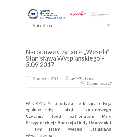
Narodowe Czytanie „Wesela”
Stanisława Wyspiańskiego –
5.09.2017
24 września, 2017
by CKZiU News
Comments are off
W CKZiU Nr 3 odbyła się kolejna edycja
ogólnopolskiej akcji
Narodowego
Czytania
(pod patronatem Pary
Prezydenckiej : Andrzeja Dudy i Małżonki)
– tym razem „Wesela” Stanisława
Wyspiańskiego.