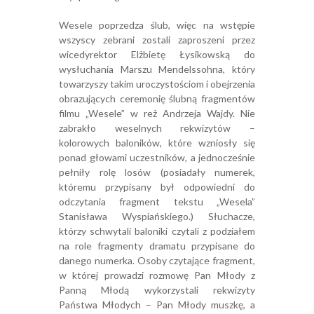
Wesele poprzedza ślub, więc na wstępie
wszyscy zebrani zostali zaproszeni przez
wicedyrektor Elżbietę Łysikowską do
wysłuchania Marszu Mendelssohna, który
towarzyszy takim uroczystościom i obejrzenia
obrazujących ceremonię ślubną fragmentów
filmu „Wesele” w reż Andrzeja Wajdy. Nie
zabrakło weselnych rekwizytów –
kolorowych baloników, które wzniosły się
ponad głowami uczestników, a jednocześnie
pełniły rolę losów (posiadały numerek,
któremu przypisany był odpowiedni do
odczytania fragment tekstu „Wesela”
Stanisława Wyspiańskiego.) Słuchacze,
którzy schwytali baloniki czytali z podziałem
na role fragmenty dramatu przypisane do
danego numerka. Osoby czytające fragment,
w której prowadzi rozmowę Pan Młody z
Panną Młodą wykorzystali rekwizyty
Państwa Młodych – Pan Młody muszkę, a