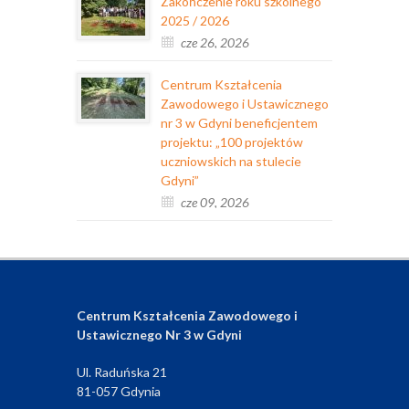
Zakończenie roku szkolnego
2025 / 2026
cze 26, 2026
Centrum Kształcenia
Zawodowego i Ustawicznego
nr 3 w Gdyni beneficjentem
projektu: „100 projektów
uczniowskich na stulecie
Gdyni”
cze 09, 2026
Centrum Kształcenia Zawodowego i
Ustawicznego Nr 3 w Gdyni
Ul. Raduńska 21
81-057 Gdynia