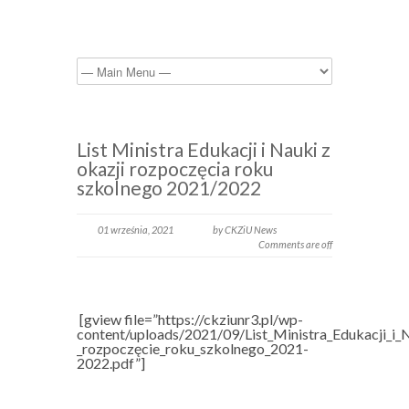
List Ministra Edukacji i Nauki z
okazji rozpoczęcia roku
szkolnego 2021/2022
01 września, 2021
by CKZiU News
Comments are off
[gview file=”https://ckziunr3.pl/wp-
content/uploads/2021/09/List_Ministra_Edukacji_i_
_rozpoczęcie_roku_szkolnego_2021-
2022.pdf”]