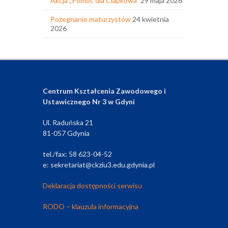
Akcja „Pomoc dla Ciapkowa”
29 maja 2026
Pożegnanie maturzystów
24 kwietnia
2026
Centrum Kształcenia Zawodowego i
Ustawicznego Nr 3 w Gdyni
Ul. Raduńska 21
81-057 Gdynia
tel./fax: 58 623-04-52
e: sekretariat@ckziu3.edu.gdynia.pl
Deklaracja dostępności serwisu
RODO – klauzula informacyjna