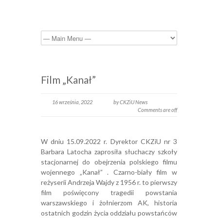
Film „Kanał”
16 września, 2022
by CKZiU News
Comments are off
W dniu 15.09.2022 r. Dyrektor CKZiU nr 3
Barbara Latocha zaprosiła słuchaczy szkoły
stacjonarnej do obejrzenia polskiego filmu
wojennego „Kanał” . Czarno-biały film w
reżyserii Andrzeja Wajdy z 1956 r. to pierwszy
film poświęcony tragedii powstania
warszawskiego i żołnierzom AK, historia
ostatnich godzin życia oddziału powstańców