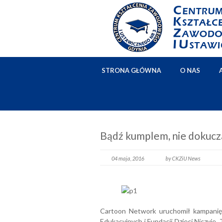
STRONA GŁÓWNA
O NAS
Bądź kumplem, nie dokucz
04 maja, 2016
by CKZiU News
Cartoon Network uruchomił kampanię
Edukacyjnych i Fundacji Dzieci Niczyje. 