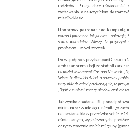
rodziców. Stacja chce uświadamiać d
zachowania, a nauczycielom dostarczy
relacji w klasie.
Honorowy patronat nad kampanią ob
ważna i potrzebna inicjatywa – pokazuje, 
status materialny. Wierzę, że przyczyn
problemem
– mówi rzecznik.
Do współpracy przy kampanii Cartoon 
ambasadorem akcji został piłkarz re
na udział w kampanii Cartoon Network „Bą
Wiem, że dla wielu dzieci to poważny problem,
wszystkie dzieciaki przekonają się, że przy
„Bądź kumplem” znaczy nie dokuczaj, ale też
Jak wynika z badania IBE, ponad połow
minimum raz w miesiącu niemiłego zach
nastawiania klasy przeciwko sobie. Aż 
ośmieszanych, wyśmiewanych i poniżany
dotyczy znacznie mniejszej grupy (gimnaz