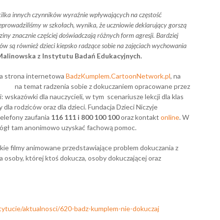
ilka innych czynników wyraźnie wpływających na częstość
zeprowadziliśmy w szkołach, wynika, że uczniowie deklarujący gorszą
ziny znacznie częściej doświadczają różnych form agresji. Bardziej
ów są również dzieci kiepsko radzące sobie na zajęciach wychowania
Malinowska
z Instytutu Badań Edukacyjnych.
a strona internetowa
BadzKumplem.CartoonNetwork.pl
, na
iały na temat radzenia sobie z dokuczaniem opracowane przez
wskazówki dla nauczycieli, w tym scenariusze lekcji dla klas
 dla rodziców oraz dla dzieci. Fundacja Dzieci Niczyje
telefony zaufania
116 111 i 800 100 100
oraz kontakt
online
. W
 mógł tam anonimowo uzyskać fachową pomoc.
kie filmy animowane przedstawiające problem dokuczania z
 osoby, której ktoś dokucza, osoby dokuczającej oraz
stytucie/aktualnosci/620-badz-kumplem-nie-dokuczaj