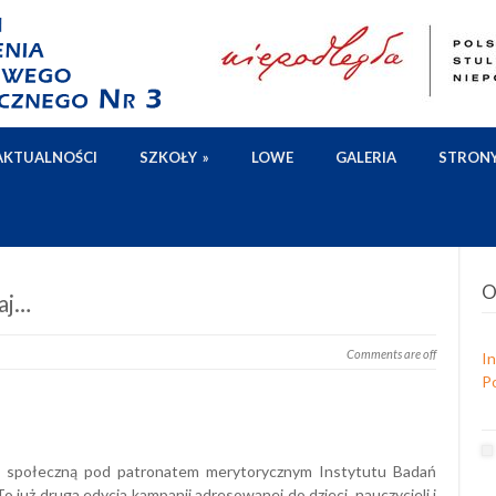
AKTUALNOŚCI
SZKOŁY
»
LOWE
GALERIA
STRON
O
aj…
Comments are off
I
Po
 społeczną pod patronatem merytorycznym Instytutu Badań
To już druga edycja kampanii adresowanej do dzieci, nauczycieli i