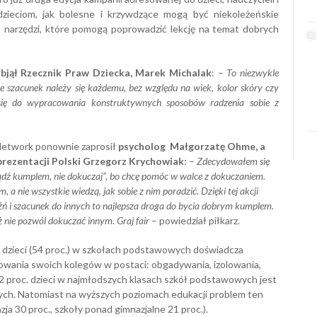
zieciom, jak bolesne i krzywdzące mogą być niekoleżeńskie
ć narzędzi, które pomogą poprowadzić lekcję na temat dobrych
jął Rzecznik Praw Dziecka, Marek Michalak
: –
To niezwykle
że szacunek należy się każdemu, bez względu na wiek, kolor skóry czy
i się do wypracowania konstruktywnych sposobów radzenia sobie z
Network ponownie zaprosił
psycholog Małgorzatę Ohme, a
prezentacji Polski Grzegorz Krychowiak
: –
Zdecydowałem się
dź kumplem, nie dokuczaj”, bo chcę pomóc w walce z dokuczaniem.
 a nie wszystkie wiedzą, jak sobie z nim poradzić. Dzięki tej akcji
jaźń i szacunek do innych to najlepsza droga do bycia dobrym kumplem.
 nie pozwól dokuczać innym. Graj fair
– powiedział piłkarz.
a dzieci (54 proc.) w szkołach podstawowych doświadcza
owania swoich kolegów w postaci: obgadywania, izolowania,
42 proc. dzieci w najmłodszych klasach szkół podstawowych jest
ch. Natomiast na wyższych poziomach edukacji problem ten
ja 30 proc., szkoły ponad gimnazjalne 21 proc.).