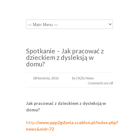
Spotkanie – Jak pracować z
dzieckiem z dysleksją w
domu?
08 kwietnia, 2016
by CKZiU News
Comments are off
Jak pracować z dzieckiem z dysleksją w
domu?
http
://www.ppp2gdynia.szablon.pl/index.php?
news&nid=72