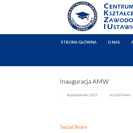
STRONA GŁÓWNA
O NAS
Inauguracja AMW
06 października, 2015
by CKZiU News
Social Share